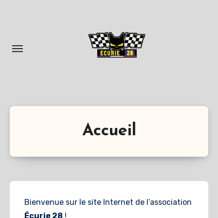
Aller
au
contenu
principal
Accueil
Bienvenue sur le site Internet de l’association
É
curie 28
!