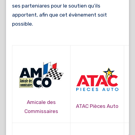
Bonneval
et
Cloyes-les-Trois-Rivières
pour le
ses parteniares pour le soutien qu’ils
prêt de barrières additionnelles.
apportent, afin que cet évènement soit
possible.
Amicale des
ATAC Pièces Auto
Commissaires
A