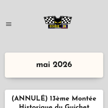
Aller
au
contenu
principal
mai 2026
(ANNULÉ) 13ème Montée
Historique du Guichet