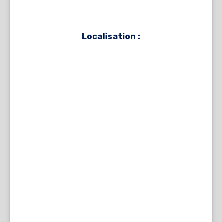
conseillées pour les personnes les plus jeunes
et les plus fragiles.
Localisation :